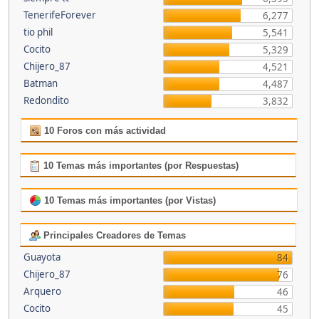
TenerifeForever
6,277
tio phil
5,541
Cocito
5,329
Chijero_87
4,521
Batman
4,487
Redondito
3,832
10 Foros con más actividad
10 Temas más importantes (por Respuestas)
10 Temas más importantes (por Vistas)
Principales Creadores de Temas
Guayota
84
Chijero_87
76
Arquero
46
Cocito
45