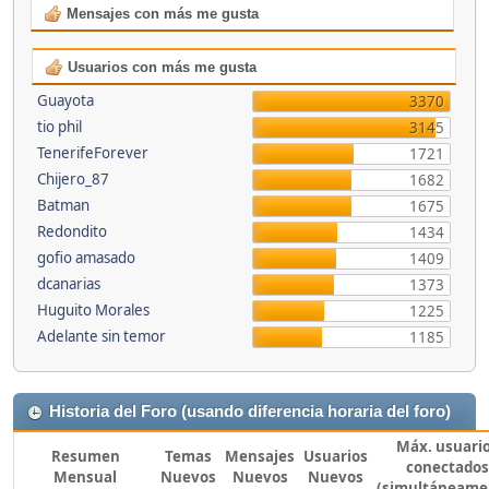
Mensajes con más me gusta
Usuarios con más me gusta
Guayota
3370
tio phil
3145
TenerifeForever
1721
Chijero_87
1682
Batman
1675
Redondito
1434
gofio amasado
1409
dcanarias
1373
Huguito Morales
1225
Adelante sin temor
1185
Historia del Foro (usando diferencia horaria del foro)
Máx. usuari
Resumen
Temas
Mensajes
Usuarios
conectados
Mensual
Nuevos
Nuevos
Nuevos
(simultáneame