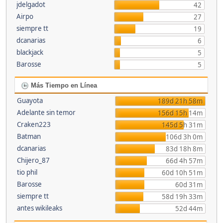
jdelgadot
42
Airpo
27
siempre tt
19
dcanarias
6
blackjack
5
Barosse
5
Más Tiempo en Línea
Guayota
189d 21h 58m
Adelante sin temor
156d 15h 14m
Craken223
145d 5h 31m
Batman
106d 3h 0m
dcanarias
83d 18h 8m
Chijero_87
66d 4h 57m
tio phil
60d 10h 51m
Barosse
60d 31m
siempre tt
58d 19h 33m
antes wikileaks
52d 44m