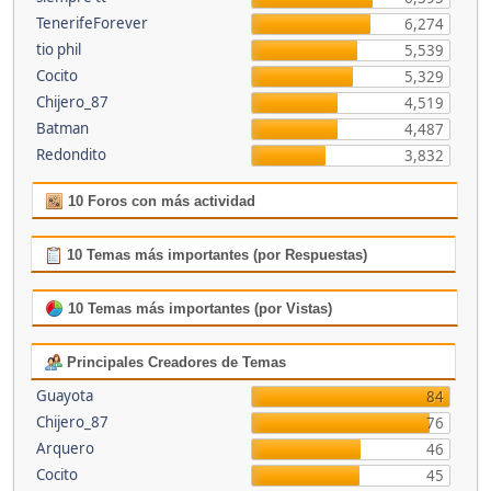
TenerifeForever
6,274
tio phil
5,539
Cocito
5,329
Chijero_87
4,519
Batman
4,487
Redondito
3,832
10 Foros con más actividad
10 Temas más importantes (por Respuestas)
10 Temas más importantes (por Vistas)
Principales Creadores de Temas
Guayota
84
Chijero_87
76
Arquero
46
Cocito
45