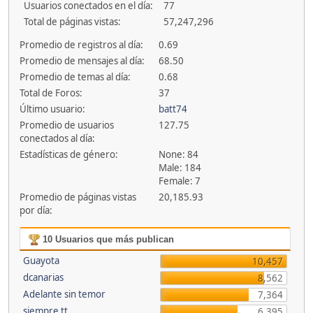
Usuarios conectados en el día:
77
Total de páginas vistas:
57,247,296
Promedio de registros al día:
0.69
Promedio de mensajes al día:
68.50
Promedio de temas al día:
0.68
Total de Foros:
37
Último usuario:
batt74
Promedio de usuarios
127.75
conectados al día:
Estadísticas de género:
None: 84
Male: 184
Female: 7
Promedio de páginas vistas
20,185.93
por día:
10 Usuarios que más publican
Guayota
10,457
dcanarias
8,562
Adelante sin temor
7,364
siempre tt
6,395