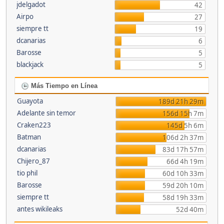
jdelgadot
42
Airpo
27
siempre tt
19
dcanarias
6
Barosse
5
blackjack
5
Más Tiempo en Línea
Guayota
189d 21h 29m
Adelante sin temor
156d 15h 7m
Craken223
145d 5h 6m
Batman
106d 2h 37m
dcanarias
83d 17h 57m
Chijero_87
66d 4h 19m
tio phil
60d 10h 33m
Barosse
59d 20h 10m
siempre tt
58d 19h 33m
antes wikileaks
52d 40m