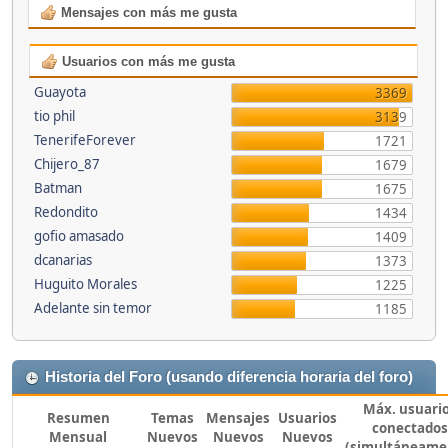
Mensajes con más me gusta
Usuarios con más me gusta
Guayota
3369
tio phil
3139
TenerifeForever
1721
Chijero_87
1679
Batman
1675
Redondito
1434
gofio amasado
1409
dcanarias
1373
Huguito Morales
1225
Adelante sin temor
1185
Historia del Foro (usando diferencia horaria del foro)
Máx. usuari
Resumen
Temas
Mensajes
Usuarios
conectados
Mensual
Nuevos
Nuevos
Nuevos
(simultáneame