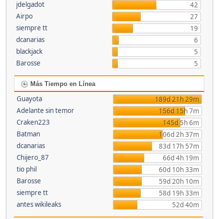
jdelgadot
42
Airpo
27
siempre tt
19
dcanarias
6
blackjack
5
Barosse
5
Más Tiempo en Línea
Guayota
189d 21h 29m
Adelante sin temor
156d 15h 7m
Craken223
145d 5h 6m
Batman
106d 2h 37m
dcanarias
83d 17h 57m
Chijero_87
66d 4h 19m
tio phil
60d 10h 33m
Barosse
59d 20h 10m
siempre tt
58d 19h 33m
antes wikileaks
52d 40m