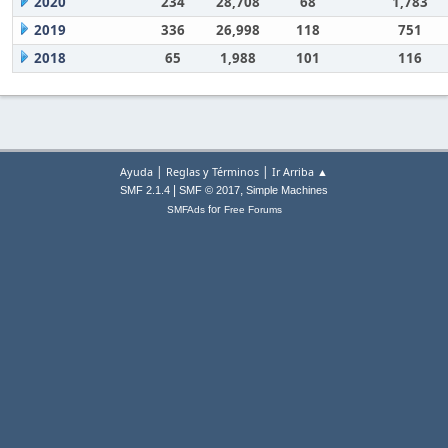
2020
234
28,708
68
1,783
2019
336
26,998
118
751
2018
65
1,988
101
116
|
|
Ayuda
Reglas y Términos
Ir Arriba ▲
|
,
SMF 2.1.4
SMF © 2017
Simple Machines
for
SMFAds
Free Forums