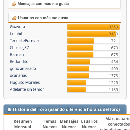
Mensajes con más me gusta
Usuarios con más me gusta
Guayota
3369
tio phil
3139
TenerifeForever
1721
Chijero_87
1679
Batman
1675
Redondito
1434
gofio amasado
1409
dcanarias
1373
Huguito Morales
1225
Adelante sin temor
1185
Historia del Foro (usando diferencia horaria del foro)
Máx. usuari
Resumen
Temas
Mensajes
Usuarios
conectados
Mensual
Nuevos
Nuevos
Nuevos
(simultáneame