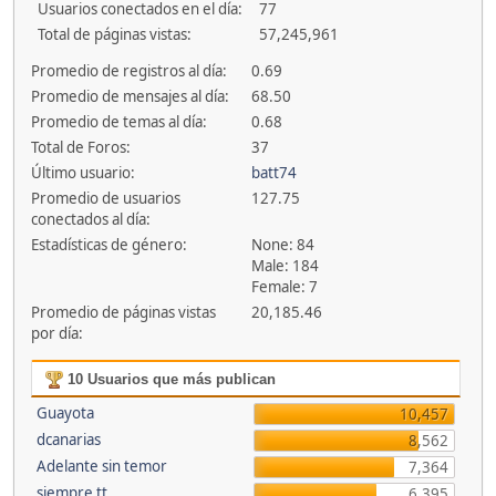
Usuarios conectados en el día:
77
Total de páginas vistas:
57,245,961
Promedio de registros al día:
0.69
Promedio de mensajes al día:
68.50
Promedio de temas al día:
0.68
Total de Foros:
37
Último usuario:
batt74
Promedio de usuarios
127.75
conectados al día:
Estadísticas de género:
None: 84
Male: 184
Female: 7
Promedio de páginas vistas
20,185.46
por día:
10 Usuarios que más publican
Guayota
10,457
dcanarias
8,562
Adelante sin temor
7,364
siempre tt
6,395