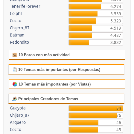
TenerifeForever
6,274
tio phil
5,539
Cocito
5,329
Chijero_87
4,519
Batman
4,487
Redondito
3,832
10 Foros con más actividad
10 Temas más importantes (por Respuestas)
10 Temas más importantes (por Vistas)
Principales Creadores de Temas
Guayota
84
Chijero_87
76
Arquero
46
Cocito
45