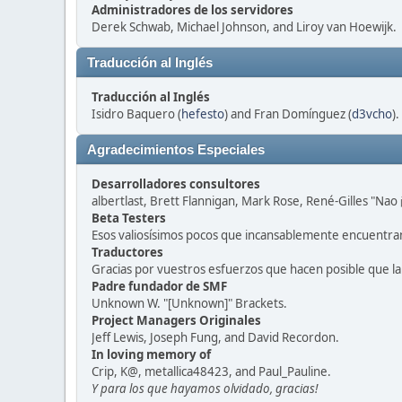
Administradores de los servidores
Derek Schwab, Michael Johnson, and Liroy van Hoewijk.
Traducción al Inglés
Traducción al Inglés
Isidro Baquero (
hefesto
) and Fran Domínguez (
d3vcho
).
Agradecimientos Especiales
Desarrolladores consultores
albertlast, Brett Flannigan, Mark Rose, René-Gilles "N
Beta Testers
Esos valiosísimos pocos que incansablemente encuentran
Traductores
Gracias por vuestros esfuerzos que hacen posible que l
Padre fundador de SMF
Unknown W. "[Unknown]" Brackets.
Project Managers Originales
Jeff Lewis, Joseph Fung, and David Recordon.
In loving memory of
Crip, K@, metallica48423, and Paul_Pauline.
Y para los que hayamos olvidado, gracias!