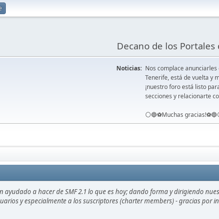
e
Decano de los Portales 
Noticias:
Nos complace anunciarles
Tenerife, está de vuelta 
¡nuestro foro está listo pa
secciones y relacionarte co
⚪️🔵⚽️Muchas gracias!⚽️🔵
an ayudado a hacer de SMF 2.1 lo que es hoy; dando forma y dirigiendo nue
usuarios y especialmente a los suscriptores (charter members) - gracias por 