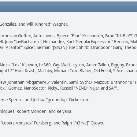
i" González, and Will "Kindred" Wagner.
Aaron van Geffen, Antechinus, Bjoern "Bloc" Kristiansen, Brad "IchBin™"
tovell, Juan "JayBachatero" Hernandez, Karl "RegularExpression" Benson, 
r "Arantor" Spicer, Selman "[SiNaN]" Eser, Shitiz "Dragooon" Garg, Theod
Aleksi "Lex" Kilpinen, br360, GigaWatt, ziycon, Adam Tallon, Bigguy, Brun
ght17" Hou, Krash, Mashby, Michael Colin Blaber, Old Fossil, S-Ace, sha
lew, Jonathan "vbgamer45" Valentin, Sami "SychO" Mazouz, Brannon "B" H
ick." Gomez, NanoSector, Ricky., Russell "NEND" Najar, and SA™.
 Graeme Spence, and Joshua "groundup" Dickerson.
omínguez, Robert Monden, and Relyana.
us "cσσкιє мσηѕтєя" Forsberg, and Ralph "[n3rve]" Otowo.