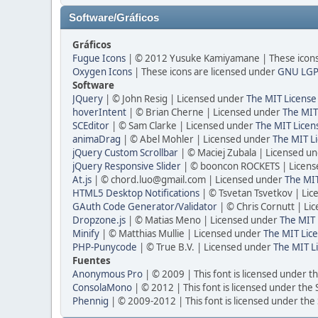
Software/Gráficos
Gráficos
Fugue Icons
| © 2012 Yusuke Kamiyamane | These icons 
Oxygen Icons
| These icons are licensed under
GNU LGP
Software
JQuery
| © John Resig | Licensed under
The MIT License
hoverIntent
| © Brian Cherne | Licensed under
The MIT
SCEditor
| © Sam Clarke | Licensed under
The MIT Licen
animaDrag
| © Abel Mohler | Licensed under
The MIT Li
jQuery Custom Scrollbar
| © Maciej Zubala | Licensed u
jQuery Responsive Slider
| © booncon ROCKETS | Licen
At.js
| © chord.luo@gmail.com | Licensed under
The MIT
HTML5 Desktop Notifications
| © Tsvetan Tsvetkov | Li
GAuth Code Generator/Validator
| © Chris Cornutt | L
Dropzone.js
| © Matias Meno | Licensed under
The MIT 
Minify
| © Matthias Mullie | Licensed under
The MIT Lice
PHP-Punycode
| © True B.V. | Licensed under
The MIT L
Fuentes
Anonymous Pro
| © 2009 | This font is licensed under t
ConsolaMono
| © 2012 | This font is licensed under the
Phennig
| © 2009-2012 | This font is licensed under the