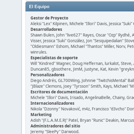
El Equipo
Gestor de Proyecto
Aleksi "Lex" Kilpinen, Michele "Illori" Davis, Jessica "Suk
Desarrolladores
Shawn Bulen, John "live627" Rayes, Oscar "Ozp" Rydhé, 
Visser, Jessica "Suki" González, Jon "Sesquipedalian" S
"Oldiesmann" Eshom, Michael "Thantos" Miller, Norv, Pete
winrules.
Especialistas de soporte
Will "Kindred" Wagner, Doug Heffernan, lurkalot, Steve, 
Duncan85, gbsothere, JimM, Justyne, Kat, Kevin "greykni
Personalizadores
Diego Andrés, GL700Wing, Johnnie "TwitchisMental" Bal
"JBlaze" Clemons, Joey "Tyrsson" Smith, Kays, Michael "M
Escritores de documentación
Michele "Illori" Davis, Irisado, AngelinaBelle, Chainy,
Internacionalizadores
Nikola "Dzonny" Novaković, m4z, Francisco "d3vcho" D
Marketing
Adish "(F.L.A.M.E.R)" Patel, Bryan "Runic" Deakin, Marc
Administradores del sitio
Jeremy "SleePy" Darwood.