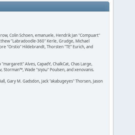
 Grow, Colin Schoen, emanuele, Hendrik Jan "Compuart"
Matthew "Labradoodle-360" Kerle, Grudge, Michael
ore "Orstio" Hildebrandt, Thorsten "TE" Eurich, and
o "margarett" Alves, CapadY, ChalkCat, Chas Large,
dav, Storman™, Wade "sησω" Poulsen, and xenovanis.
all, Gary M. Gadsdon, Jack "akabugeyes" Thorsen, Jason