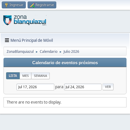
Ingresar
Registrarse
Menú Principal de Móvil
ZonaBlanquiazul
Calendario
Julio 2026
►
►
Calendario de eventos próximos
LISTA
MES
SEMANA
para
There are no events to display.