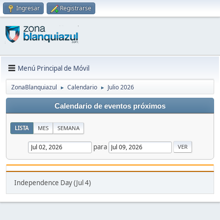
Ingresar
Registrarse
Menú Principal de Móvil
ZonaBlanquiazul
Calendario
Julio 2026
►
►
Calendario de eventos próximos
LISTA
MES
SEMANA
para
Independence Day (Jul 4)