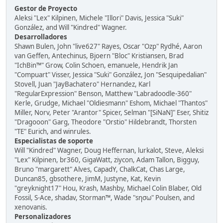
Gestor de Proyecto
Aleksi "Lex" Kilpinen, Michele "Illori" Davis, Jessica "Suki"
González, and Will "Kindred" Wagner.
Desarrolladores
Shawn Bulen, John "live627" Rayes, Oscar "Ozp" Rydhé, Aaron
van Geffen, Antechinus, Bjoern "Bloc" Kristiansen, Brad
"IchBin™" Grow, Colin Schoen, emanuele, Hendrik Jan
"Compuart" Visser, Jessica "Suki" González, Jon "Sesquipedalian"
Stovell, Juan "JayBachatero" Hernandez, Karl
"RegularExpression" Benson, Matthew "Labradoodle-360"
Kerle, Grudge, Michael "Oldiesmann" Eshom, Michael "Thantos"
Miller, Norv, Peter "Arantor" Spicer, Selman "[SiNaN]" Eser, Shitiz
"Dragooon" Garg, Theodore "Orstio" Hildebrandt, Thorsten
"TE" Eurich, and winrules.
Especialistas de soporte
Will "Kindred" Wagner, Doug Heffernan, lurkalot, Steve, Aleksi
"Lex" Kilpinen, br360, GigaWatt, ziycon, Adam Tallon, Bigguy,
Bruno "margarett" Alves, CapadY, ChalkCat, Chas Large,
Duncan85, gbsothere, JimM, Justyne, Kat, Kevin
"greyknight17" Hou, Krash, Mashby, Michael Colin Blaber, Old
Fossil, S-Ace, shadav, Storman™, Wade "sησω" Poulsen, and
xenovanis.
Personalizadores