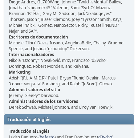
Diego Andrés, GL700Wing, Johnnie "TwitchisMental" Ballew,
Jonathan "vbgamer45" Valentin, Sami "SychO" Mazouz,
Brannon "B" Hall, Gary M. Gadsdon, Jack "akabugeyes"
Thorsen, Jason "JBlaze" Clemons, Joey "Tyrsson" Smith, Kays,
Michael "Mick." Gomez, NanoSector, Ricky., Russell "NEND"
Najar, and SA™.
Escritores de documentación
Michele "Illori" Davis, Irisado, AngelinaBelle, Chainy, Graeme
Spence, and Joshua "groundup" Dickerson.
Internacionalizadores
Nikola "Dzonny" Novaković, m4z, Francisco "d3vcho"
Domínguez, Robert Monden, and Relyana.
Marketing
Adish "(F.L.A.M.E.R)" Patel, Bryan "Runic" Deakin, Marcus
"cσσкιє мσηѕтєя" Forsberg, and Ralph "[n3rve]" Otowo.
Administradores del sitio
Jeremy "SleePy" Darwood.
Administradores de los servidores
Derek Schwab, Michael Johnson, and Liroy van Hoewijk.
Traducción al Inglés
Traducción al Inglés
Isidro Baquero (
hefesto
) and Fran Domínguez (
d3vcho
).