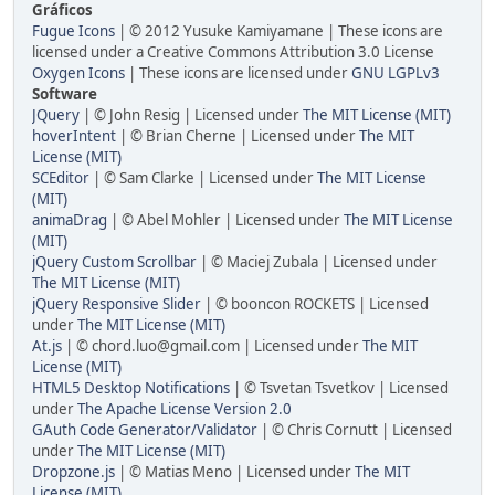
Gráficos
Fugue Icons
| © 2012 Yusuke Kamiyamane | These icons are
licensed under a Creative Commons Attribution 3.0 License
Oxygen Icons
| These icons are licensed under
GNU LGPLv3
Software
JQuery
| © John Resig | Licensed under
The MIT License (MIT)
hoverIntent
| © Brian Cherne | Licensed under
The MIT
License (MIT)
SCEditor
| © Sam Clarke | Licensed under
The MIT License
(MIT)
animaDrag
| © Abel Mohler | Licensed under
The MIT License
(MIT)
jQuery Custom Scrollbar
| © Maciej Zubala | Licensed under
The MIT License (MIT)
jQuery Responsive Slider
| © booncon ROCKETS | Licensed
under
The MIT License (MIT)
At.js
| © chord.luo@gmail.com | Licensed under
The MIT
License (MIT)
HTML5 Desktop Notifications
| © Tsvetan Tsvetkov | Licensed
under
The Apache License Version 2.0
GAuth Code Generator/Validator
| © Chris Cornutt | Licensed
under
The MIT License (MIT)
Dropzone.js
| © Matias Meno | Licensed under
The MIT
License (MIT)