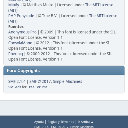
Minify
| © Matthias Mullie | Licensed under
The MIT License
(MIT)
PHP-Punycode
| © True B.V. | Licensed under
The MIT License
(MIT)
Fuentes
Anonymous Pro
| © 2009 | This font is licensed under the SIL
Open Font License, Version 1.1
ConsolaMono
| © 2012 | This font is licensed under the SIL
Open Font License, Version 1.1
Phennig
| © 2009-2012 | This font is licensed under the SIL
Open Font License, Version 1.1
Foro Copyrights
SMF 2.1.4
|
SMF © 2017
,
Simple Machines
SMFAds
for
Free Forums
|
|
Ayuda
Reglas y Términos
Ir Arriba ▲
|
,
SMF 2.1.4
SMF © 2017
Simple Machines