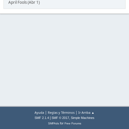
April Fools (Abr 1)
|
|
Ayuda
Reglas y Términos
Ir Arriba ▲
|
,
SMF 2.1.4
SMF © 2017
Simple Machines
for
SMFAds
Free Forums