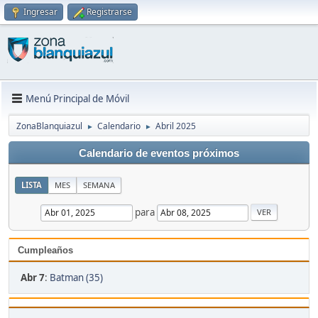
Ingresar
Registrarse
Menú Principal de Móvil
ZonaBlanquiazul
Calendario
Abril 2025
►
►
Calendario de eventos próximos
LISTA
MES
SEMANA
para
Cumpleaños
Abr 7
:
Batman (35)