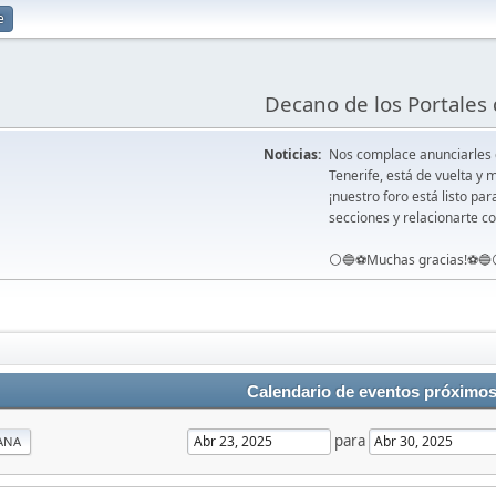
e
Decano de los Portales 
Noticias:
Nos complace anunciarles
Tenerife, está de vuelta 
¡nuestro foro está listo pa
secciones y relacionarte co
⚪️🔵⚽️Muchas gracias!⚽️🔵
Calendario de eventos próximo
para
ANA