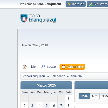
Welcome to
ZonaBlanquiazul
.
Ingresar
Registrars
Ago 06, 2026, 22:10
Inicio
Buscar
Calendario
ZonaBlanquiazul
Calendario
Abril 2025
►
►
Marzo 2025
Dom
Lun
Mar
Mié
Jue
Vie
Sáb
LISTA
MES
SEM
1
2
3
4
5
6
7
8