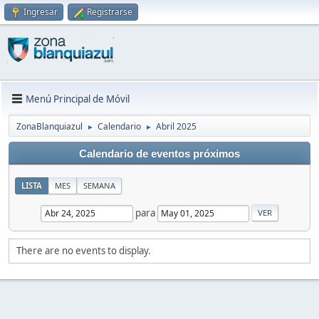
Ingresar
Registrarse
Menú Principal de Móvil
ZonaBlanquiazul
Calendario
Abril 2025
►
►
Calendario de eventos próximos
LISTA
MES
SEMANA
para
There are no events to display.