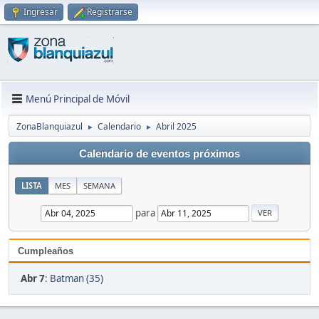
Ingresar
Registrarse
Menú Principal de Móvil
ZonaBlanquiazul
Calendario
Abril 2025
►
►
Calendario de eventos próximos
LISTA
MES
SEMANA
para
Cumpleaños
Abr 7
:
Batman (35)