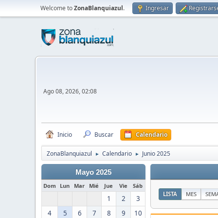
Welcome to
ZonaBlanquiazul
.
Ingresar
Registrars
Ago 08, 2026, 02:08
Inicio
Buscar
Calendario
ZonaBlanquiazul
Calendario
Junio 2025
►
►
Mayo 2025
Dom
Lun
Mar
Mié
Jue
Vie
Sáb
LISTA
MES
SEM
1
2
3
4
5
6
7
8
9
10