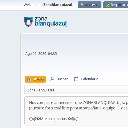
Welcome to
ZonaBlanquiazul
.
Ingresar
Registrars
Ago 06, 2026, 04:35
Inicio
Buscar
Calendario
ZonaBlanquiazul
Nos complace anunciarles que ZONABLANQUIAZUL, la pri
¡nuestro foro está listo para acompañar al equipo! Si dese
⚪️🔵⚽️Muchas gracias!⚽️🔵⚪️