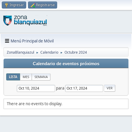
Ingresar
Registrarse
Menú Principal de Móvil
ZonaBlanquiazul
Calendario
Octubre 2024
►
►
Calendario de eventos próximos
LISTA
MES
SEMANA
para
There are no events to display.