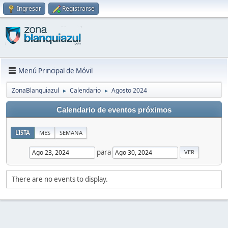
Ingresar
Registrarse
Menú Principal de Móvil
ZonaBlanquiazul
Calendario
Agosto 2024
►
►
Calendario de eventos próximos
LISTA
MES
SEMANA
para
There are no events to display.