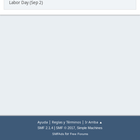
Labor Day (Sep 2)
|
|
Ayuda
Reglas y Términos
Ir Arriba ▲
|
,
SMF 2.1.4
SMF © 2017
Simple Machines
for
SMFAds
Free Forums