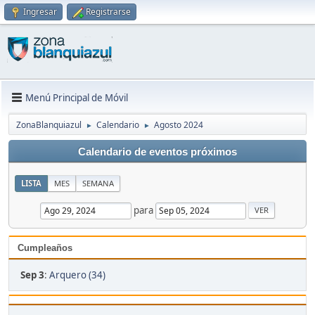
Ingresar
Registrarse
Menú Principal de Móvil
ZonaBlanquiazul
Calendario
Agosto 2024
►
►
Calendario de eventos próximos
LISTA
MES
SEMANA
para
Cumpleaños
Sep 3
:
Arquero (34)