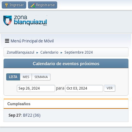
Ingresar
Registrarse
Menú Principal de Móvil
ZonaBlanquiazul
Calendario
Septiembre 2024
►
►
Calendario de eventos próximos
LISTA
MES
SEMANA
para
Cumpleaños
Sep 27
:
BF22 (36)