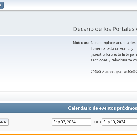
e
Decano de los Portales 
Noticias:
Nos complace anunciarles
Tenerife, está de vuelta 
¡nuestro foro está listo pa
secciones y relacionarte co
⚪️🔵⚽️Muchas gracias!⚽️🔵
Calendario de eventos próximo
para
ANA