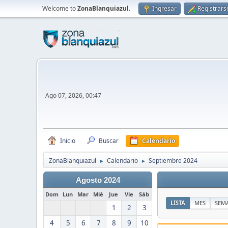
Welcome to
ZonaBlanquiazul
.
Ingresar
Registrars
Ago 07, 2026, 00:47
Inicio
Buscar
Calendario
ZonaBlanquiazul
Calendario
Septiembre 2024
►
►
Agosto 2024
Dom
Lun
Mar
Mié
Jue
Vie
Sáb
LISTA
MES
SEM
1
2
3
4
5
6
7
8
9
10