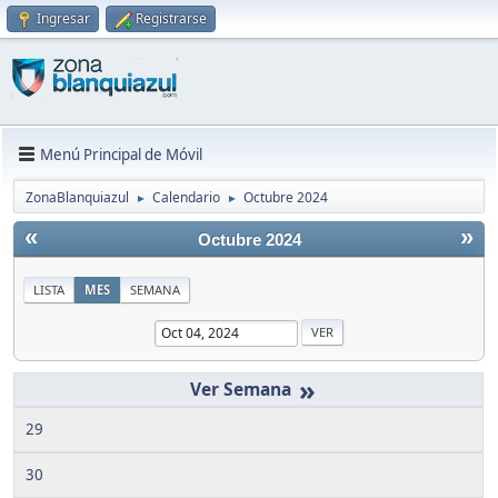
Ingresar
Registrarse
Menú Principal de Móvil
ZonaBlanquiazul
Calendario
Octubre 2024
►
►
«
»
Octubre 2024
LISTA
MES
SEMANA
»
29
30