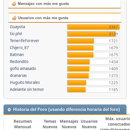
Mensajes con más me gusta
Usuarios con más me gusta
Guayota
3367
tio phil
3139
TenerifeForever
1721
Chijero_87
1679
Batman
1675
Redondito
1434
gofio amasado
1409
dcanarias
1373
Huguito Morales
1225
Adelante sin temor
1185
Historia del Foro (usando diferencia horaria del foro)
Máx. usuari
Resumen
Temas
Mensajes
Usuarios
conectados
Mensual
Nuevos
Nuevos
Nuevos
(simultáneame