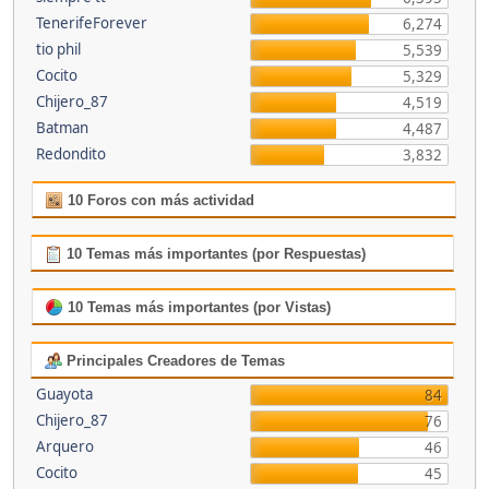
TenerifeForever
6,274
tio phil
5,539
Cocito
5,329
Chijero_87
4,519
Batman
4,487
Redondito
3,832
10 Foros con más actividad
10 Temas más importantes (por Respuestas)
10 Temas más importantes (por Vistas)
Principales Creadores de Temas
Guayota
84
Chijero_87
76
Arquero
46
Cocito
45