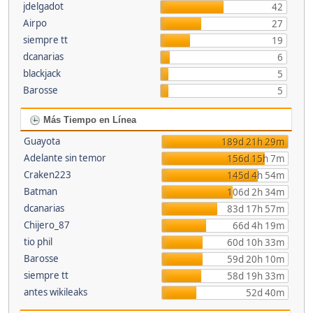
jdelgadot
42
Airpo
27
siempre tt
19
dcanarias
6
blackjack
5
Barosse
5
Más Tiempo en Línea
Guayota
189d 21h 29m
Adelante sin temor
156d 15h 7m
Craken223
145d 4h 54m
Batman
106d 2h 34m
dcanarias
83d 17h 57m
Chijero_87
66d 4h 19m
tio phil
60d 10h 33m
Barosse
59d 20h 10m
siempre tt
58d 19h 33m
antes wikileaks
52d 40m