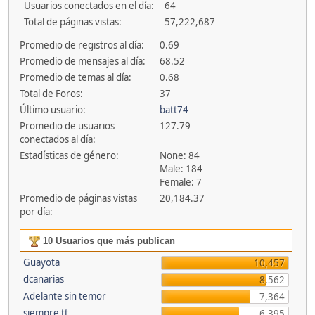
Usuarios conectados en el día:
64
Total de páginas vistas:
57,222,687
Promedio de registros al día:
0.69
Promedio de mensajes al día:
68.52
Promedio de temas al día:
0.68
Total de Foros:
37
Último usuario:
batt74
Promedio de usuarios
127.79
conectados al día:
Estadísticas de género:
None: 84
Male: 184
Female: 7
Promedio de páginas vistas
20,184.37
por día:
10 Usuarios que más publican
Guayota
10,457
dcanarias
8,562
Adelante sin temor
7,364
siempre tt
6,395