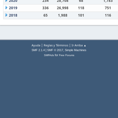
2020
234
28,708
68
1,783
2019
336
26,998
118
751
2018
65
1,988
101
116
|
|
Ayuda
Reglas y Términos
Ir Arriba ▲
|
,
SMF 2.1.4
SMF © 2017
Simple Machines
for
SMFAds
Free Forums