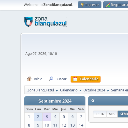
Welcome to
ZonaBlanquiazul
.
Ingresar
Registrars
Ago 07, 2026, 10:16
Inicio
Buscar
Calendario
ZonaBlanquiazul
Calendario
Octubre 2024
Semana em
►
►
►
«
Septiembre 2024
Dom
Lun
Mar
Mié
Jue
Vie
Sáb
LISTA
MES
SEM
1
2
3
4
5
6
7
8
9
10
11
12
13
14