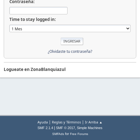
Contraseña:
Time to stay logged in:
¿Olvidaste tu contraseña?
Logueate en ZonaBlanquiazul
|
|
Ayuda
Reglas y Términos
Ir Arriba ▲
|
,
SMF 2.1.4
SMF © 2017
Simple Machines
for
SMFAds
Free Forums